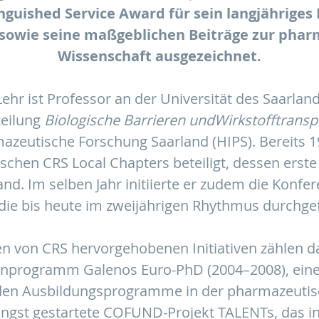
nguished Service Award für sein langjähriges
 sowie seine maßgeblichen Beiträge zur pha
Wissenschaft ausgezeichnet.
Lehr ist Professor an der Universität des Saarla
teilung
Biologische Barrieren und
Wirkstofftransp
rmazeutische Forschung Saarland (HIPS). Bereits 1
chen CRS Local Chapters beteiligt, dessen erste 
nd. Im selben Jahr initiierte er zudem die Konfer
 die bis heute im zweijährigen Rhythmus durchge
en von CRS hervorgehobenen Initiativen zählen d
nprogramm Galenos Euro-PhD (2004–2008), eines
den Ausbildungsprogramme in der pharmazeutis
üngst gestartete COFUND-Projekt TALENTs, das in