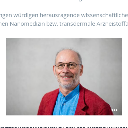
ngen würdigen herausragende wissenschaftliche 
hen Nanomedizin bzw. transdermale Arzneistoff
Prof. Claus-Michael Lehr ©HIPS/Dietze