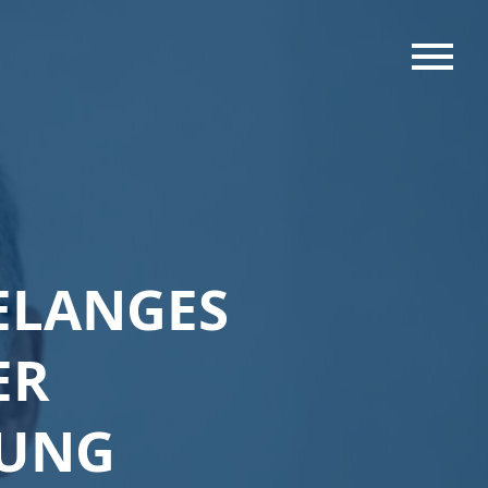
MENU
ELANGES
ER
HUNG