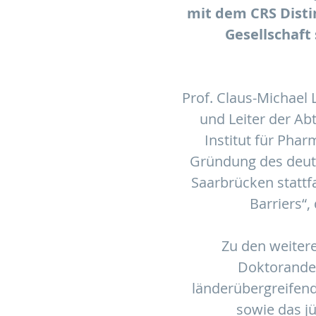
mit dem CRS Disti
Gesellschaft
Prof. Claus-Michael 
und Leiter der Ab
Institut für Pha
Gründung des deuts
Saarbrücken stattfa
Barriers“,
Zu den weiter
Doktorande
länderübergreifen
sowie das j