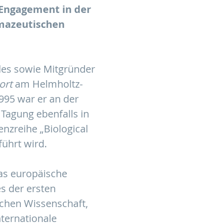
 Engagement in der
rmazeutischen
ndes sowie Mitgründer
ort
am Helmholtz-
995 war er an der
Tagung ebenfalls in
enzreihe „Biological
führt wird.
as europäische
 der ersten
chen Wissenschaft,
ternationale