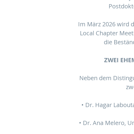
Postdokto
Im März 2026 wird 
Local Chapter Meeti
die Bestän
ZWEI EHE
Neben dem Disting
zw
• Dr. Hagar Labouta
• Dr. Ana Melero, U