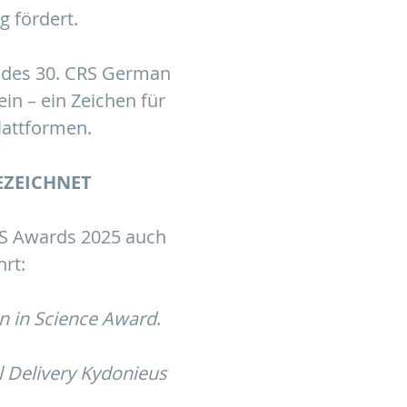
g fördert.
 des 30. CRS German
in – ein Zeichen für
lattformen.
EZEICHNET
S Awards 2025 auch
rt:
 in Science Award
.
 Delivery Kydonieus