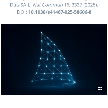
DataSAIL.
Nat Commun
16, 3337 (2025).
DOI:
10.1038/s41467-025-58606-8