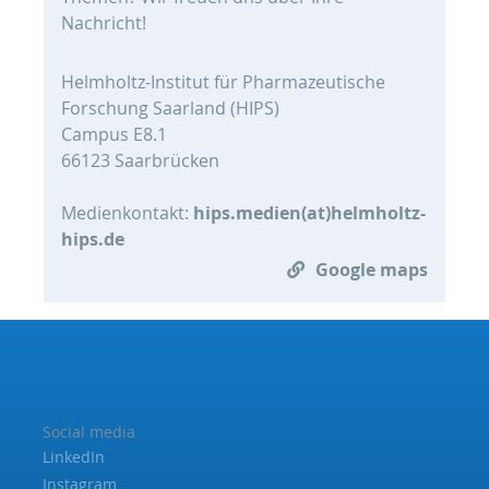
Nachricht!
Helmholtz-Institut für Pharmazeutische
Forschung Saarland (HIPS)
Campus E8.1
66123 Saarbrücken
Medienkontakt:
hips.medien(at)helmholtz-
hips.de
Google maps
Social media
LinkedIn
Instagram