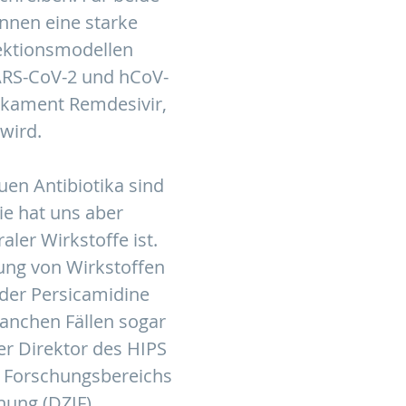
nnen eine starke
ektionsmodellen
SARS-CoV-2 und hCoV-
ikament Remdesivir,
wird.
en Antibiotika sind
e hat uns aber
aler Wirkstoffe ist.
lung von Wirkstoffen
 der Persicamidine
manchen Fällen sogar
der Direktor des HIPS
 Forschungsbereichs
ung (DZIF).