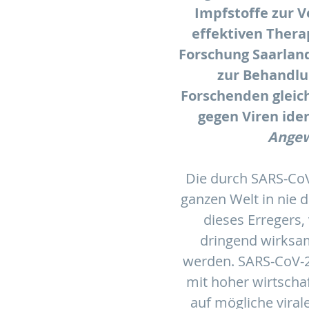
Impfstoffe zur 
effektiven Thera
Forschung Saarland
zur Behandlu
Forschenden gleich
gegen Viren iden
Angew
Die durch SARS-Co
ganzen Welt in nie 
dieses Erregers,
dringend wirksa
werden. SARS-CoV-2
mit hoher wirtschaf
auf mögliche viral