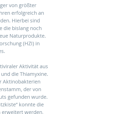
eger von größter
hren erfolgreich an
rden. Hierbei sind
e die bislang noch
neue Naturprodukte.
orschung (HZI) in
es.
viraler Aktivität aus
e und die Thiamyxine.
 Aktinobakterien
ienstamm, der von
tuts gefunden wurde.
zkiste“ konnte die
erweitert werden,