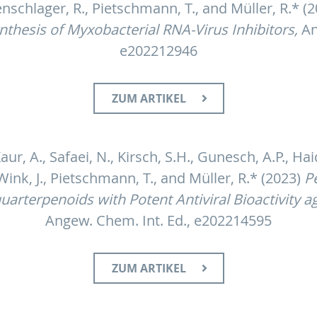
tenschlager, R., Pietschmann, T., and Müller, R.* (
nthesis of Myxobacterial RNA-Virus Inhibitors,
An
e202212946
ZUM ARTIKEL
 Kaur, A., Safaei, N., Kirsch, S.H., Gunesch, A.P., Hai
, Wink, J., Pietschmann, T., and Müller, R.* (2023)
P
rterpenoids with Potent Antiviral Bioactivity a
Angew. Chem. Int. Ed., e202214595
ZUM ARTIKEL