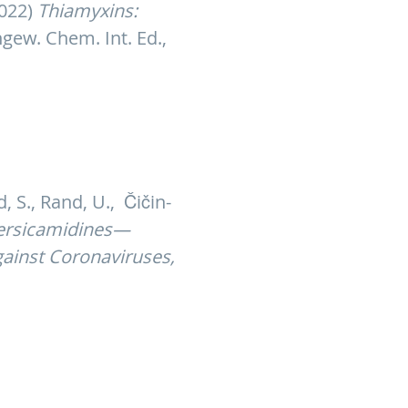
2022)
Thiamyxins:
gew. Chem. Int. Ed.,
d, S., Rand, U., Čičin-
ersicamidines—
gainst Coronaviruses,