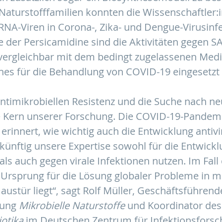
Naturstofffamilien konnten die Wissenschaftler:i
A-Viren in Corona-, Zika- und Dengue-Virusinf
e der Persicamidine sind die Aktivitäten gegen 
 vergleichbar mit dem bedingt zugelassenen Med
hes für die Behandlung von COVID-19 eingesetzt 
ntimikrobiellen Resistenz und die Suche nach neu
he Kern unserer Forschung. Die COVID-19-Pandemi
erinnert, wie wichtig auch die Entwicklung antivir
künftig unsere Expertise sowohl für die Entwick
 als auch gegen virale Infektionen nutzen. Im Fall
 Ursprung für die Lösung globaler Probleme in 
austür liegt“, sagt Rolf Müller, Geschäftsführen
lung
Mikrobielle Naturstoffe
und Koordinator des
otika
im Deutschen Zentrum für Infektionsforsch