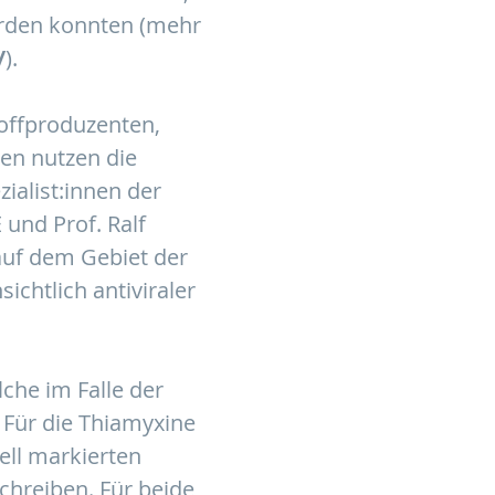
erden konnten (mehr
/
).
offproduzenten,
ien nutzen die
ialist:innen der
nd Prof. Ralf
auf dem Gebiet der
ichtlich antiviraler
che im Falle der
Für die Thiamyxine
ell markierten
chreiben. Für beide