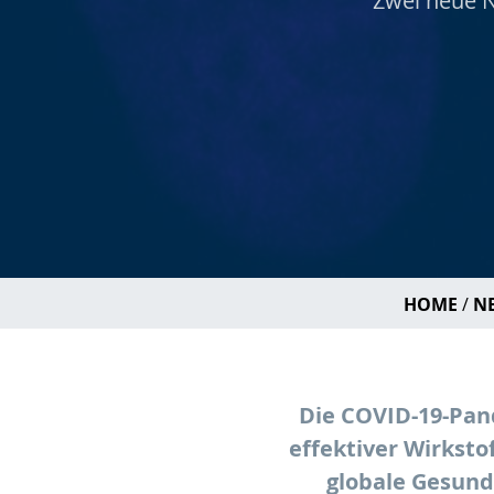
Zwei neue N
HOME
N
Die COVID-19-Pand
effektiver Wirksto
globale Gesund