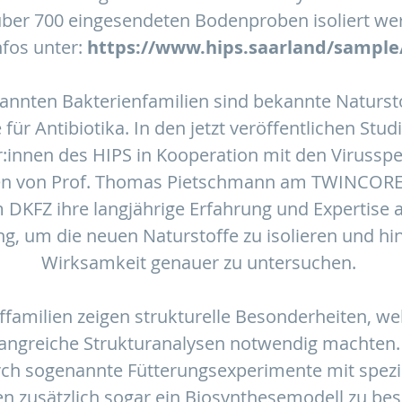
über 700 eingesendeten Bodenproben isoliert w
nfos unter:
https://www.hips.saarland/sample
annten Bakterienfamilien sind bekannte Naturst
für Antibiotika. In den jetzt veröffentlichen Stud
:innen des HIPS in Kooperation mit den Virusspez
en von Prof. Thomas Pietschmann am TWINCORE u
 DKFZ ihre langjährige Erfahrung und Expertise 
g, um die neuen Naturstoffe zu isolieren und hins
Wirksamkeit genauer zu untersuchen.
ffamilien zeigen strukturelle Besonderheiten, wel
angreiche Strukturanalysen notwendig machten. 
rch sogenannte Fütterungsexperimente mit spezi
n zusätzlich sogar ein Biosynthesemodell zu bes