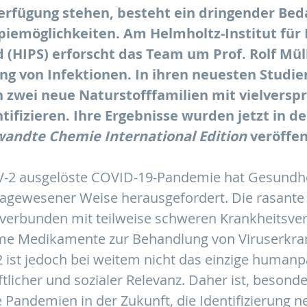
Verfügung stehen, besteht ein dringender Bed
piemöglichkeiten. Am Helmholtz-Institut fü
 (HIPS) erforscht das Team um Prof. Rolf Mül
ng von Infektionen. In ihren neuesten Studie
 zwei neue Naturstofffamilien mit vielversp
tifizieren. Ihre Ergebnisse wurden jetzt in de
andte Chemie International Edition
veröffen
V-2 ausgelöste COVID-19-Pandemie hat Gesundhe
dagewesener Weise herausgefordert. Die rasante
 verbunden mit teilweise schweren Krankheitsverl
me Medikamente zur Behandlung von Viruserkra
 ist jedoch bei weitem nicht das einzige human
tlicher und sozialer Relevanz. Daher ist, besond
e Pandemien in der Zukunft, die Identifizierung n