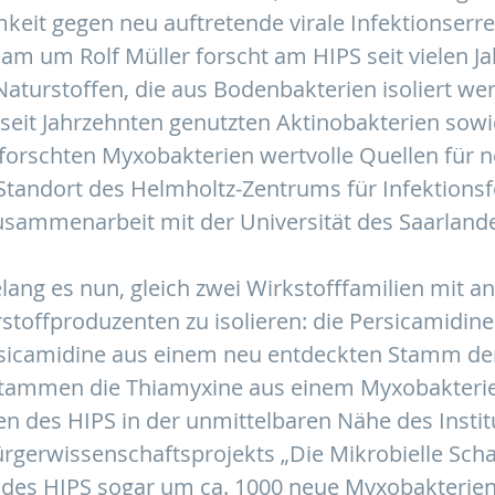
keit gegen neu auftretende virale Infektionserr
m um Rolf Müller forscht am HIPS seit vielen Ja
Naturstoffen, die aus Bodenbakterien isoliert we
seit Jahrzehnten genutzten Aktinobakterien sowi
rforschten Myxobakterien wertvolle Quellen für 
 Standort des Helmholtz-Zentrums für Infektionsf
sammenarbeit mit der Universität des Saarland
ng es nun, gleich zwei Wirkstofffamilien mit anti
stoffproduzenten zu isolieren: die Persicamidin
sicamidine aus einem neu entdeckten Stamm der
 stammen die Thiamyxine aus einem Myxobakter
en des HIPS in der unmittelbaren Nähe des Insti
gerwissenschaftsprojekts „Die Mikrobielle Schat
s HIPS sogar um ca. 1000 neue Myxobakterien 