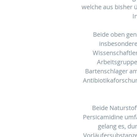
welche aus bisher 
I
Beide oben gen
insbesondere 
Wissenschaftler
Arbeitsgrupp
Bartenschlager am
Antibiotikaforschun
Beide Naturstof
Persicamidine umf
gelang es, du
Vorläufersubstanze