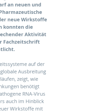
arf an neuen und
r Pharmazeutische
ler neue Wirkstoffe
n konnten die
rechender Aktivität
r Fachzeitschrift
tlicht.
itssysteme auf der
 globale Ausbreitung
äufen, zeigt, wie
nkungen benötigt
pathogene RNA-Virus
ers auch im Hinblick
euer Wirkstoffe mit