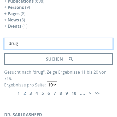
+
Publications
(698)
+
Persons
(9)
+
Pages
(8)
+
News
(3)
+
Events
(1)
SUCHEN
Gesucht nach "drug".
Zeige Ergebnisse 11 bis 20 von
719.
Ergebnisse pro Seite:
1
2
3
4
5
6
7
8
9
10
....
DR. SARI RASHEED