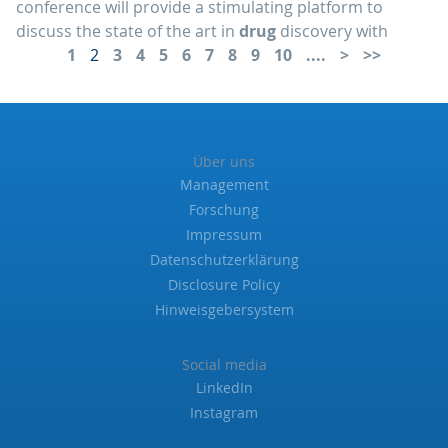
conference will provide a stimulating platform to
discuss the state of the art in
drug
discovery with
1
2
3
4
5
6
7
8
9
10
....
Über uns
Management
Forschung
Impressum
Datenschutzerklärung
Disclosure Policy
Hinweisgebersystem
Social media
LinkedIn
Instagram