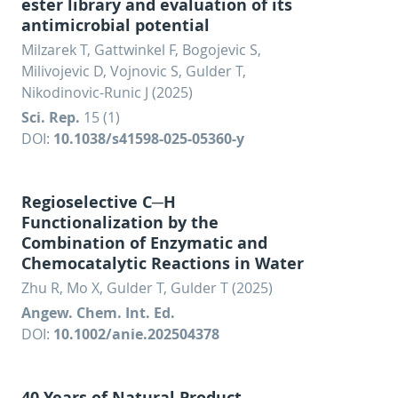
ester library and evaluation of its
antimicrobial potential
Milzarek T, Gattwinkel F, Bogojevic S,
Milivojevic D, Vojnovic S, Gulder T,
Nikodinovic-Runic J (2025)
Sci. Rep.
15 (1)
DOI:
10.1038/s41598-025-05360-y
Regioselective C─H
Functionalization by the
Combination of Enzymatic and
Chemocatalytic Reactions in Water
Zhu R, Mo X, Gulder T, Gulder T (2025)
Angew. Chem. Int. Ed.
DOI:
10.1002/anie.202504378
40 Years of Natural Product