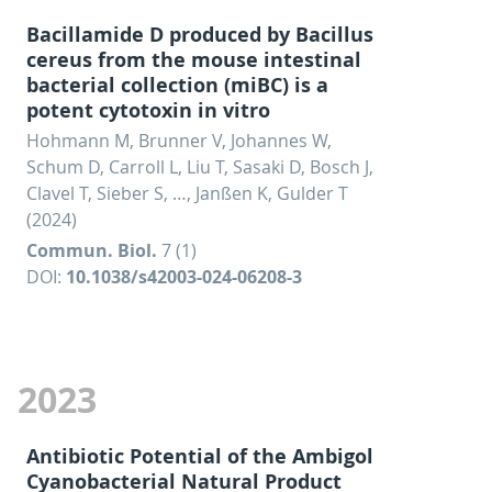
Bacillamide D produced by Bacillus
cereus from the mouse intestinal
bacterial collection (miBC) is a
potent cytotoxin in vitro
Hohmann M, Brunner V, Johannes W,
Schum D, Carroll L, Liu T, Sasaki D, Bosch J,
Clavel T, Sieber S, …, Janßen K, Gulder T
(2024)
Commun. Biol.
7 (1)
DOI:
10.1038/s42003-024-06208-3
2023
Antibiotic Potential of the Ambigol
Cyanobacterial Natural Product