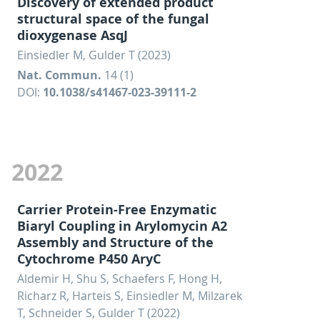
Discovery of extended product
structural space of the fungal
dioxygenase AsqJ
Einsiedler M, Gulder T (2023)
Nat. Commun.
14 (1)
DOI:
10.1038/s41467-023-39111-2
2022
Carrier Protein-Free Enzymatic
Biaryl Coupling in Arylomycin A2
Assembly and Structure of the
Cytochrome P450 AryC
Aldemir H, Shu S, Schaefers F, Hong H,
Richarz R, Harteis S, Einsiedler M, Milzarek
T, Schneider S, Gulder T (2022)