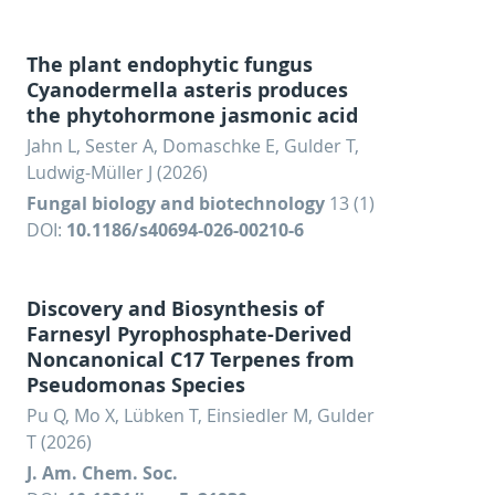
The plant endophytic fungus
Cyanodermella asteris produces
the phytohormone jasmonic acid
Jahn L, Sester A, Domaschke E, Gulder T,
Ludwig-Müller J (2026)
Fungal biology and biotechnology
13 (1)
DOI:
10.1186/s40694-026-00210-6
Discovery and Biosynthesis of
Farnesyl Pyrophosphate-Derived
Noncanonical C17 Terpenes from
Pseudomonas Species
Pu Q, Mo X, Lübken T, Einsiedler M, Gulder
T (2026)
J. Am. Chem. Soc.