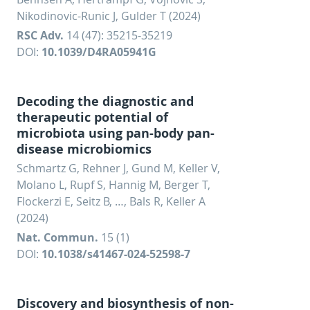
Nikodinovic-Runic J, Gulder T (2024)
RSC Adv.
14 (47): 35215-35219
DOI:
10.1039/D4RA05941G
Decoding the diagnostic and
therapeutic potential of
microbiota using pan-body pan-
disease microbiomics
Schmartz G, Rehner J, Gund M, Keller V,
Molano L, Rupf S, Hannig M, Berger T,
Flockerzi E, Seitz B, …, Bals R, Keller A
(2024)
Nat. Commun.
15 (1)
DOI:
10.1038/s41467-024-52598-7
Discovery and biosynthesis of non-