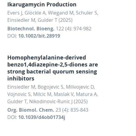
Ikarugamycin Production
Evers J, Glöckle A, Wiegand M, Schuler S,
Einsiedler M, Gulder T (2025)
Biotechnol. Bioeng.
122 (4): 974-982
DOI:
10.1002/bit.28919
Homophenylalanine-derived
benzo1,4diazepine-2,5-diones are
strong bacterial quorum sensing
inhibitors
Einsiedler M, Bogojevic S, Milivojevic D,
Vojnovic S, Milcic M, Maslak V, Matura A,
Gulder T, Nikodinovic-Runic J (2025)
Org. Biomol. Chem.
23 (4): 835-843
DOI:
10.1039/d4ob01734j