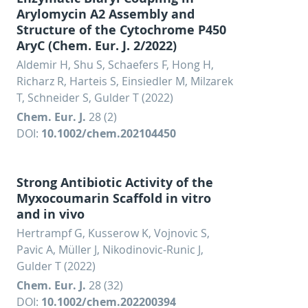
Arylomycin A2 Assembly and
Structure of the Cytochrome P450
AryC (Chem. Eur. J. 2/2022)
Aldemir H, Shu S, Schaefers F, Hong H,
Richarz R, Harteis S, Einsiedler M, Milzarek
T, Schneider S, Gulder T (2022)
Chem. Eur. J.
28 (2)
DOI:
10.1002/chem.202104450
Strong Antibiotic Activity of the
Myxocoumarin Scaffold in vitro
and in vivo
Hertrampf G, Kusserow K, Vojnovic S,
Pavic A, Müller J, Nikodinovic-Runic J,
Gulder T (2022)
Chem. Eur. J.
28 (32)
DOI:
10.1002/chem.202200394