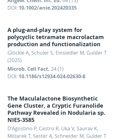
Angew. Chem. Int. Ed.
64 (13)
DOI:
10.1002/anie.202420335
A plug-and-play system for
polycyclic tetramate macrolactam
production and functionalization
Glöckle A, Schuler S, Einsiedler M, Gulder T
(2025)
Microb. Cell Fact.
24 (1)
DOI:
10.1186/s12934-024-02630-8
The Maculalactone Biosynthetic
Gene Cluster, a Cryptic Furanolide
Pathway Revealed in Nodularia sp.
NIES-3585
D’Agostino P, Castro R, Uka V, Saurav K,
Milzarek T, Sester A, Schneider M, Gulder T