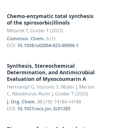
Chemo-enzymatic total synthesis
of the spirosorbicillinols
Milzarek T, Gulder T (2023)
Commun. Chem.
6 (1)
DOI:
10.1038/s42004-023-00996-1
Synthesis, Stereochemical
Determination, and Antimicrobial
Evaluation of Myxocoumarin A
Hertrampf G, Vojnovic S, Müller J, Merten
C, Nikodinovic-Runic J, Gulder T (2023)
J. Org. Chem.
88 (19): 14184-14188
DOI:
10.1021/acs.joc.3c01285