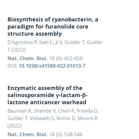
Biosynthesis of cyanobacterin, a
paradigm for furanolide core
structure assembly
D'Agostino P, Seel C, Ji X, Gulder T, Gulder
T (2022)
Nat. Chem. Biol.
18 (6): 652-658
DOI:
10.1038/s41589-022-01013-7
Enzymatic assembly of the
salinosporamide γ-lactam-β-
lactone anticancer warhead
Bauman K, Shende V, Chen P, Trivella D,
Gulder T, Vellalath S, Romo D, Moore B
(2022)
Nat. Chem. Biol.
18 (5): 538-546