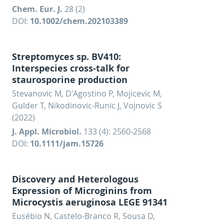
Chem. Eur. J.
28 (2)
DOI:
10.1002/chem.202103389
Streptomyces sp. BV410:
Interspecies cross-talk for
staurosporine production
Stevanovic M, D'Agostino P, Mojicevic M,
Gulder T, Nikodinovic-Runic J, Vojnovic S
(2022)
J. Appl. Microbiol.
133 (4): 2560-2568
DOI:
10.1111/jam.15726
Discovery and Heterologous
Expression of Microginins from
Microcystis aeruginosa LEGE 91341
Eusébio N, Castelo-Branco R, Sousa D,