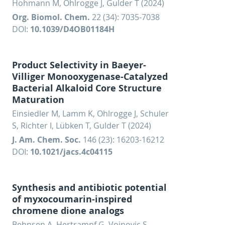
Hohmann M, Ohlrogge J, Gulder T (2024)
Org. Biomol. Chem.
22 (34): 7035-7038
DOI:
10.1039/D4OB01184H
Product Selectivity in Baeyer-
Villiger Monooxygenase-Catalyzed
Bacterial Alkaloid Core Structure
Maturation
Einsiedler M, Lamm K, Ohlrogge J, Schuler
S, Richter I, Lübken T, Gulder T (2024)
J. Am. Chem. Soc.
146 (23): 16203-16212
DOI:
10.1021/jacs.4c04115
Synthesis and antibiotic potential
of myxocoumarin-inspired
chromene dione analogs
Behnsen A, Hertrampf G, Vojnovic S,