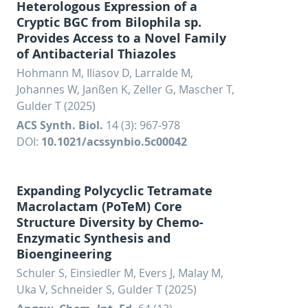
Heterologous Expression of a
Cryptic BGC from Bilophila sp.
Provides Access to a Novel Family
of Antibacterial Thiazoles
Hohmann M, Iliasov D, Larralde M,
Johannes W, Janßen K, Zeller G, Mascher T,
Gulder T (2025)
ACS Synth. Biol.
14 (3): 967-978
DOI:
10.1021/acssynbio.5c00042
Expanding Polycyclic Tetramate
Macrolactam (PoTeM) Core
Structure Diversity by Chemo-
Enzymatic Synthesis and
Bioengineering
Schuler S, Einsiedler M, Evers J, Malay M,
Uka V, Schneider S, Gulder T (2025)