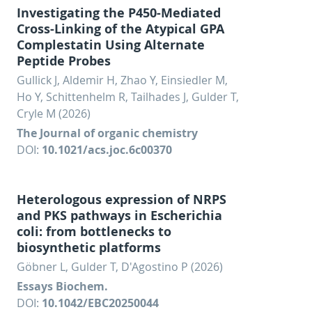
Investigating the P450-Mediated
Cross-Linking of the Atypical GPA
Complestatin Using Alternate
Peptide Probes
Gullick J, Aldemir H, Zhao Y, Einsiedler M,
Ho Y, Schittenhelm R, Tailhades J, Gulder T,
Cryle M (2026)
The Journal of organic chemistry
DOI:
10.1021/acs.joc.6c00370
Heterologous expression of NRPS
and PKS pathways in Escherichia
coli: from bottlenecks to
biosynthetic platforms
Göbner L, Gulder T, D'Agostino P (2026)
Essays Biochem.
DOI:
10.1042/EBC20250044