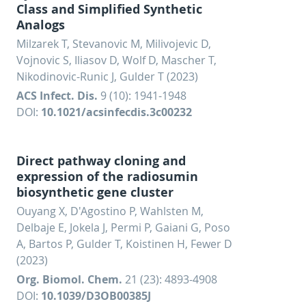
Class and Simplified Synthetic
Analogs
Milzarek T, Stevanovic M, Milivojevic D,
Vojnovic S, Iliasov D, Wolf D, Mascher T,
Nikodinovic-Runic J, Gulder T (2023)
ACS Infect. Dis.
9 (10): 1941-1948
DOI:
10.1021/acsinfecdis.3c00232
Direct pathway cloning and
expression of the radiosumin
biosynthetic gene cluster
Ouyang X, D'Agostino P, Wahlsten M,
Delbaje E, Jokela J, Permi P, Gaiani G, Poso
A, Bartos P, Gulder T, Koistinen H, Fewer D
(2023)
Org. Biomol. Chem.
21 (23): 4893-4908
DOI:
10.1039/D3OB00385J