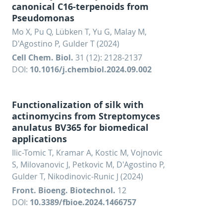
canonical C16-terpenoids from
Pseudomonas
Mo X, Pu Q, Lübken T, Yu G, Malay M,
D'Agostino P, Gulder T (2024)
Cell Chem. Biol.
31 (12): 2128-2137
DOI:
10.1016/j.chembiol.2024.09.002
Functionalization of silk with
actinomycins from Streptomyces
anulatus BV365 for biomedical
applications
Ilic-Tomic T, Kramar A, Kostic M, Vojnovic
S, Milovanovic J, Petkovic M, D'Agostino P,
Gulder T, Nikodinovic-Runic J (2024)
Front. Bioeng. Biotechnol.
12
DOI:
10.3389/fbioe.2024.1466757