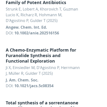
Family of Potent Antibiotics
Strunk E, Lobert A, Khorovich T, Guzman
Lucio K, Richarz R, Hohmann M,
D'Agostino P, Gulder T (2025)
Angew. Chem. Int. Ed.
DOI:
10.1002/anie.202516156
A Chemo-Enzymatic Platform for
Furanolide Synthesis and
Functional Exploration
Ji X, Einsiedler M, D'Agostino P, Herrmann
J, Müller R, Gulder T (2025)
J. Am. Chem. Soc.
DOI:
10.1021/jacs.5c08354
Total synthesis of a sorrentanone