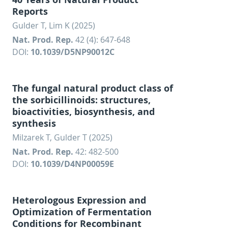
Reports
Gulder T, Lim K (2025)
Nat. Prod. Rep.
42 (4): 647-648
DOI:
10.1039/D5NP90012C
The fungal natural product class of
the sorbicillinoids: structures,
bioactivities, biosynthesis, and
synthesis
Milzarek T, Gulder T (2025)
Nat. Prod. Rep.
42: 482-500
DOI:
10.1039/D4NP00059E
Heterologous Expression and
Optimization of Fermentation
Conditions for Recombinant