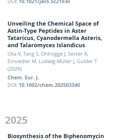
DOI:
10.1021/jacs.5c21930
Unveiling the Chemical Space of
Astin-Type Peptides in Aster
Tataricus, Cyanodermella Asteris,
and Talaromyces Islandicus
Uka V, Tang S, Ohlrogge J, Sester A,
Einsiedler M, Ludwig-Müller J, Gulder T
(2026)
Chem. Eur. J.
DOI:
10.1002/chem.202503340
2025
Biosynthesis of the Biphenomycin