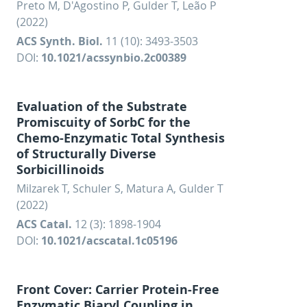
Preto M, D'Agostino P, Gulder T, Leão P
(2022)
ACS Synth. Biol.
11 (10): 3493-3503
DOI:
10.1021/acssynbio.2c00389
Evaluation of the Substrate
Promiscuity of SorbC for the
Chemo-Enzymatic Total Synthesis
of Structurally Diverse
Sorbicillinoids
Milzarek T, Schuler S, Matura A, Gulder T
(2022)
ACS Catal.
12 (3): 1898-1904
DOI:
10.1021/acscatal.1c05196
Front Cover: Carrier Protein‐Free
Enzymatic Biaryl Coupling in