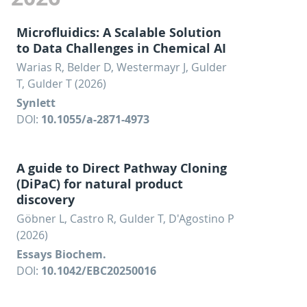
Microfluidics: A Scalable Solution
to Data Challenges in Chemical AI
Warias R, Belder D, Westermayr J, Gulder
T, Gulder T (2026)
Synlett
DOI:
10.1055/a-2871-4973
A guide to Direct Pathway Cloning
(DiPaC) for natural product
discovery
Göbner L, Castro R, Gulder T, D'Agostino P
(2026)
Essays Biochem.
DOI:
10.1042/EBC20250016